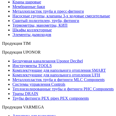
Краны шаровые
Мембранные баки
Металлопластик труба и пресс-фитинги
Насосные группы, клапаны 3-х ходовые смесительные
Сшитый полиэтилен, труба, фитинги
Термометры, манометры, КИП
Шкафы коллекторные
Элементы дымоходов
Продукция TIM
Продукция UPONOR
Бесшумная канализация Uponor Decibel
Инструменты TOOLS
Комплектующие для напольного отопления SMART
Комплектующие для напольного отопления UFH
Металлопластик труба и фитинги MLC Components
Системы управления Controls
Теплоизолированные трубы и фитинги PHC Components
Трапы DRAIN
Трубы фитинги PEX pipes PEX components
Продукция VARMEGA
Арматура для радиатора