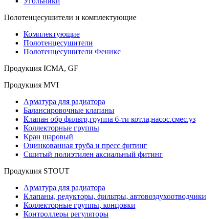
Угольники
Полотенцесушители и комплектующие
Комплектующие
Полотенцесушители
Полотенцесушители Феникс
Продукция ICMA, GF
Продукция MVI
Арматура для радиатора
Балансировочные клапаны
Клапан обр фильтр,группа б-ти котла,насос.смес.уз
Коллекторные группы
Кран шаровый
Оцинкованная труба и пресс фитинг
Сшитый полиэтилен аксиальный фитинг
Продукция STOUT
Арматура для радиатора
Клапаны, редукторы, фильтры, автовоздухоотводчики
Коллекторные группы, концовки
Контроллеры регуляторы