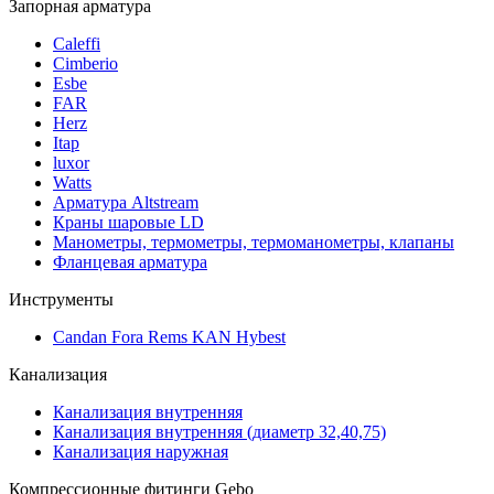
Запорная арматура
Caleffi
Cimberio
Esbe
FAR
Herz
Itap
luxor
Watts
Арматура Altstream
Краны шаровые LD
Манометры, термометры, термоманометры, клапаны
Фланцевая арматура
Инструменты
Candan Fora Rems KAN Hybest
Канализация
Канализация внутренняя
Канализация внутренняя (диаметр 32,40,75)
Канализация наружная
Компрессионные фитинги Gebo