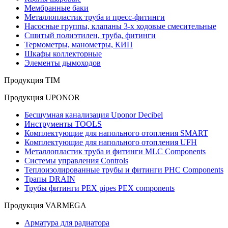
Мембранные баки
Металлопластик труба и пресс-фитинги
Насосные группы, клапаны 3-х ходовые смесительные
Сшитый полиэтилен, труба, фитинги
Термометры, манометры, КИП
Шкафы коллекторные
Элементы дымоходов
Продукция TIM
Продукция UPONOR
Бесшумная канализация Uponor Decibel
Инструменты TOOLS
Комплектующие для напольного отопления SMART
Комплектующие для напольного отопления UFH
Металлопластик труба и фитинги MLC Components
Системы управления Controls
Теплоизолированные трубы и фитинги PHC Components
Трапы DRAIN
Трубы фитинги PEX pipes PEX components
Продукция VARMEGA
Арматура для радиатора