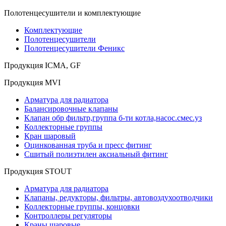
Полотенцесушители и комплектующие
Комплектующие
Полотенцесушители
Полотенцесушители Феникс
Продукция ICMA, GF
Продукция MVI
Арматура для радиатора
Балансировочные клапаны
Клапан обр фильтр,группа б-ти котла,насос.смес.уз
Коллекторные группы
Кран шаровый
Оцинкованная труба и пресс фитинг
Сшитый полиэтилен аксиальный фитинг
Продукция STOUT
Арматура для радиатора
Клапаны, редукторы, фильтры, автовоздухоотводчики
Коллекторные группы, концовки
Контроллеры регуляторы
Краны шаровые